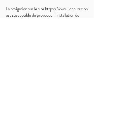
La navigation sur le site
https://www.lilohnutrition
est susceptible de provoquer l’installation de
cookie(s) sur l’ordinateur de l’utilisateur. Un
"cookie" est un fichier de petite taille qui
enregistre des informations relatives à la
navigation d’un utilisateur sur un site. Les
données ainsi obtenues permettent d'obtenir des
mesures de fréquentation, par exemple.
Vous avez la possibilité d’accepter ou de refuser
les cookies en modifiant les paramètres de votre
navigateur. Aucun cookie ne sera déposé sans
votre consentement.
Les cookies sont enregistrés pour une durée
maximale de 12 mois.
Pour plus d'informations sur la façon dont nous
faisons usage des cookies, lisez notre politique de