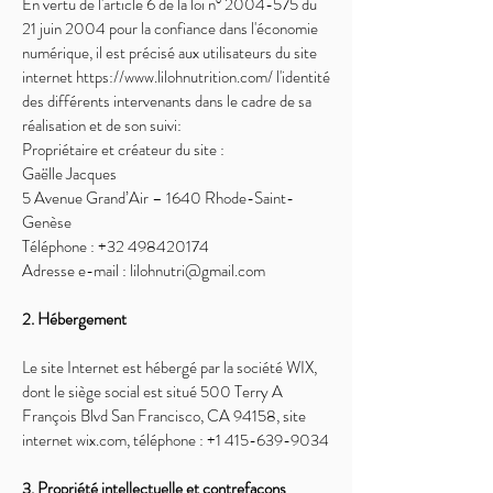
En vertu de l'article 6 de la loi n°
2004-575
du
21 juin 2004 pour la confiance dans l'économie
numérique, il est précisé aux utilisateurs du site
internet
https://www.lilohnutrition.com/
l'identité
des différents intervenants dans le cadre de sa
réalisation et de son suivi:
Propriétaire et créateur du site :
Gaëlle Jacques
5 Avenue Grand’Air – 1640 Rhode-Saint-
Genèse
Téléphone :
+32 498420174
Adresse e-mail :
lilohnutri@gmail.com
2. Hébergement
Le site Internet est hébergé par la société WIX,
dont le siège social est situé 500 Terry A
François Blvd San Francisco, CA 94158, site
internet wix.com, téléphone :
+1 415-639-9034
3. Propriété intellectuelle et contrefaçons